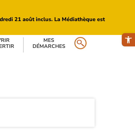
endredi 21 août inclus. La Médiathèque est
Ouv
RIR
MES
R
ERTIR
DÉMARCHES
E
C
H
E
R
C
H
E