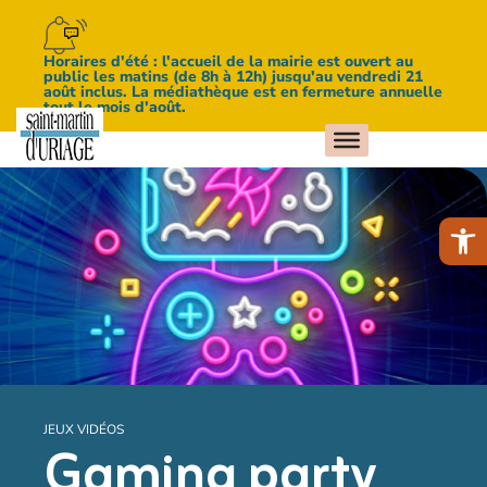
Horaires d'été : l'accueil de la mairie est ouvert au
public les matins (de 8h à 12h) jusqu'au vendredi 21
août inclus. La médiathèque est en fermeture annuelle
tout le mois d'août.
Ouv
JEUX VIDÉOS
Gaming party